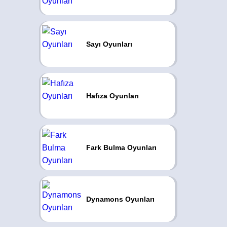
Sayı Oyunları
Hafıza Oyunları
Fark Bulma Oyunları
Dynamons Oyunları