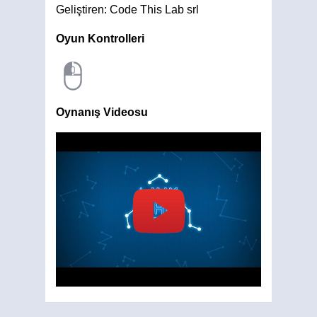
Geliştiren: Code This Lab srl
Oyun Kontrolleri
Oynanış Videosu