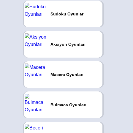
Sudoku Oyunları
Aksiyon Oyunları
Macera Oyunları
Bulmaca Oyunları