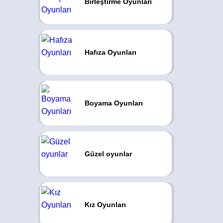
Birleştirme Oyunları
Hafıza Oyunları
Boyama Oyunları
Güzel oyunlar
Kız Oyunları