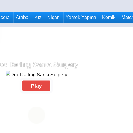
cera
Araba
Kız
Nişan
Yemek Yapma
Komik
Matc
oc Darling Santa Surgery
Play