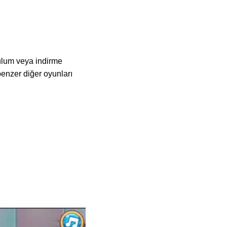
ulum veya indirme
enzer diğer oyunları