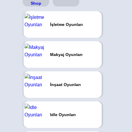
İşletme Oyunları
Makyaj Oyunları
İnşaat Oyunları
Idle Oyunları