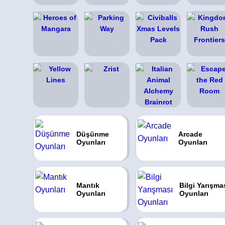
Düşünme
Arcade
Oyunları
Oyunları
Mantık
Bilgi Yarışma
Oyunları
Oyunları