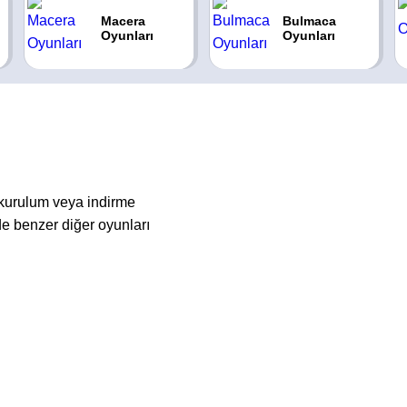
Macera
Bulmaca
Oyunları
Oyunları
 kurulum veya indirme
 benzer diğer oyunları