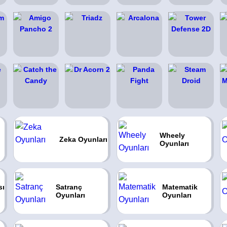
Wheely
Zeka Oyunları
Oyunları
sı
Satranç
Matematik
Oyunları
Oyunları