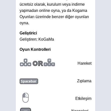
ücretsiz olarak, kurulum veya indirme
yapmadan online oyna, ya da Kogama
Oyunları üzerinde benzer diğer oyunları
oyna.
Geliştirici
Geliştiren: KoGaMa
Oyun Kontrolleri
W
OR
Hareket
A
S
D
Spacebar
Zıplama
Etkileşim