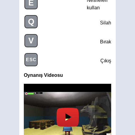
Nesneleri
E
kullan
Q
Silah
V
Bırak
ESC
Çıkış
Oynanış Videosu