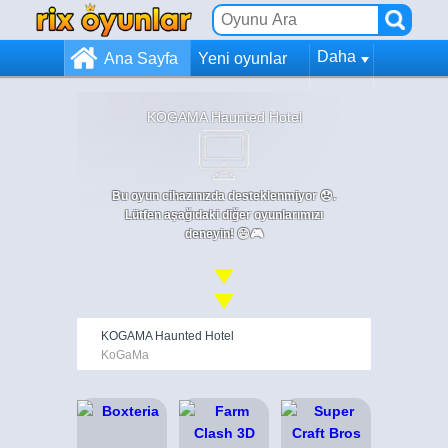
Daha
Ana Sayfa
Yeni oyunlar
KOGAMA Haunted Hotel
Bu oyun cihazınızda desteklenmiyor 😞.
Lütfen aşağıdaki diğer oyunlarımızı
deneyin! 😄🎮
KOGAMA Haunted Hotel
KoGaMa