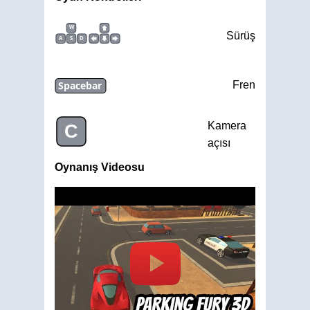
W
Sürüş
A
S
D
Spacebar
Fren
Kamera
C
açısı
Oynanış Videosu