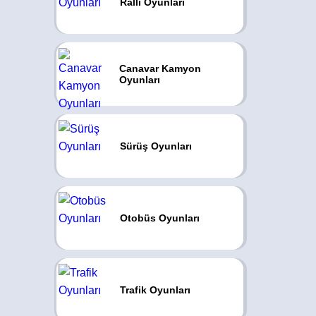
Ralli Oyunları
Canavar Kamyon
Oyunları
Sürüş Oyunları
Otobüs Oyunları
Trafik Oyunları