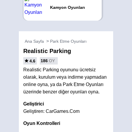
Kamyon Oyunları
Ana Sayfa
Park Etme Oyunları
Realistic Parking
186
OY
4.6
Realistic Parking oyununu ücretsiz
olarak, kurulum veya indirme yapmadan
online oyna, ya da Park Etme Oyunları
üzerinde benzer diğer oyunları oyna.
Geliştirici
Geliştiren: CarGames.Com
Oyun Kontrolleri