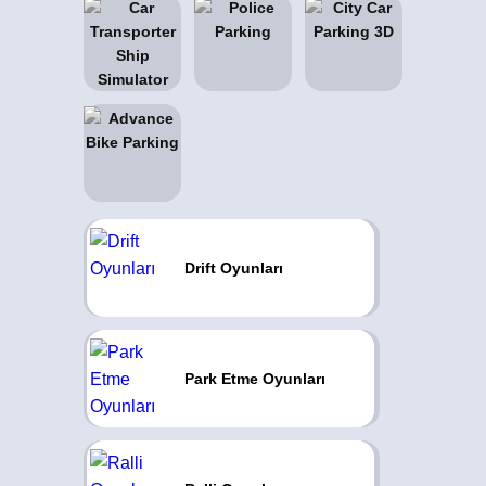
Drift Oyunları
Park Etme Oyunları