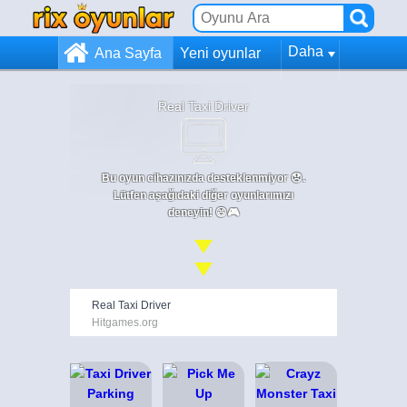
Daha
Ana Sayfa
Yeni oyunlar
Real Taxi Driver
Bu oyun cihazınızda desteklenmiyor 😞.
Lütfen aşağıdaki diğer oyunlarımızı
deneyin! 😄🎮
Real Taxi Driver
Hitgames.org