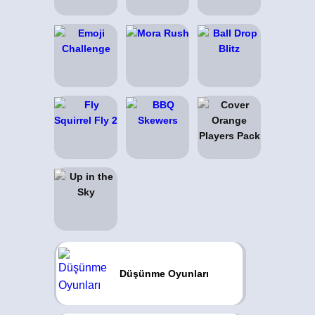
Düşünme Oyunları