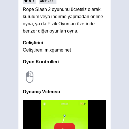
309
OY
4.7
Rope Slash 2 oyununu ücretsiz olarak,
kurulum veya indirme yapmadan online
oyna, ya da Fizik Oyunları üzerinde
benzer diğer oyunları oyna.
Geliştirici
Geliştiren: mixgame.net
Oyun Kontrolleri
Oynanış Videosu