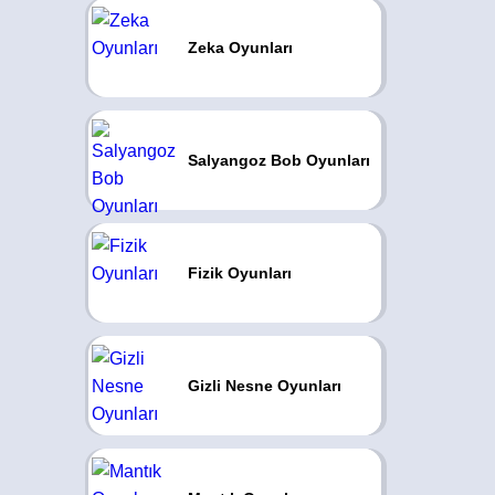
Zeka Oyunları
Salyangoz Bob Oyunları
Fizik Oyunları
Gizli Nesne Oyunları