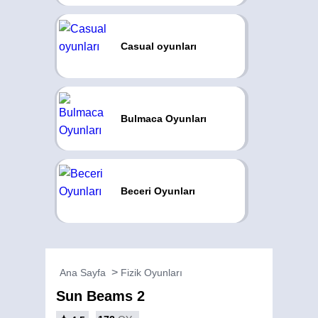
Casual oyunları
Bulmaca Oyunları
Beceri Oyunları
Ana Sayfa
Fizik Oyunları
Sun Beams 2