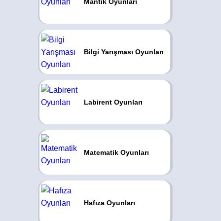
Mantık Oyunları
Bilgi Yarışması Oyunları
Labirent Oyunları
Matematik Oyunları
Hafıza Oyunları