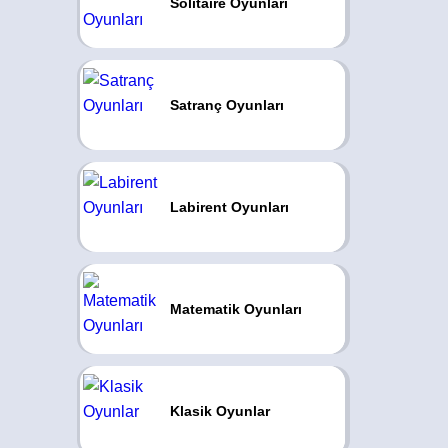
Solitaire Oyunları
Satranç Oyunları
Labirent Oyunları
Matematik Oyunları
Klasik Oyunlar