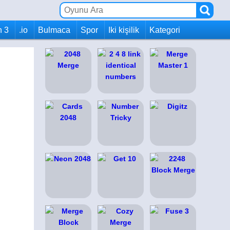
h 3
.io
Bulmaca
Spor
Iki kişilik
Kategori