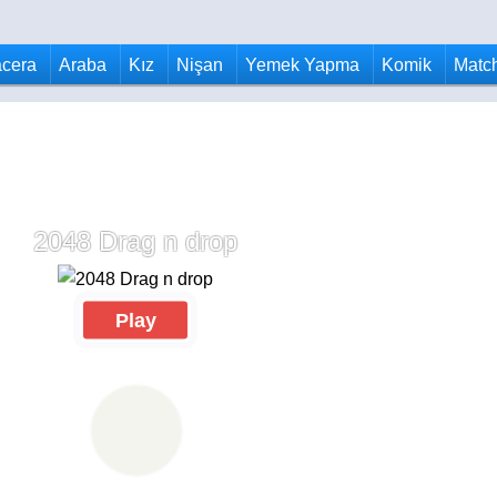
cera
Araba
Kız
Nişan
Yemek Yapma
Komik
Matc
2048 Drag n drop
Play