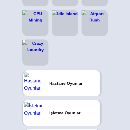
Hastane Oyunları
İşletme Oyunları