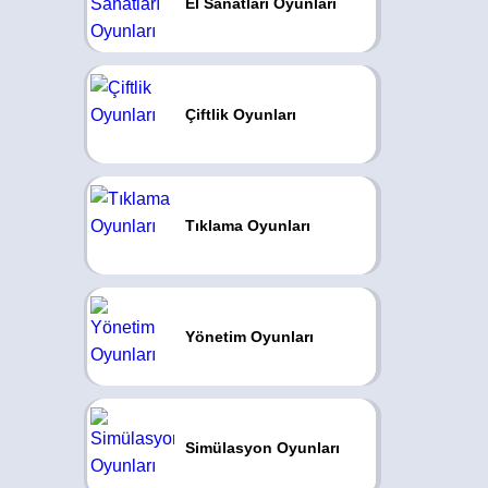
El Sanatları Oyunları
Çiftlik Oyunları
Tıklama Oyunları
Yönetim Oyunları
Simülasyon Oyunları