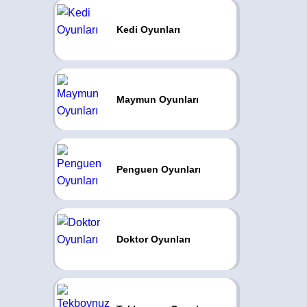
Kedi Oyunları
Maymun Oyunları
Penguen Oyunları
Doktor Oyunları