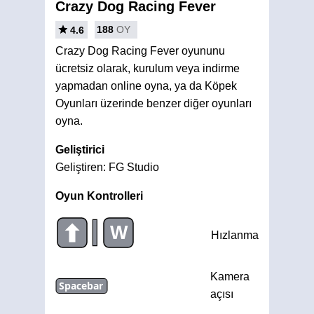
Crazy Dog Racing Fever
188
OY
4.6
Crazy Dog Racing Fever oyununu
ücretsiz olarak, kurulum veya indirme
yapmadan online oyna, ya da Köpek
Oyunları üzerinde benzer diğer oyunları
oyna.
Geliştirici
Geliştiren: FG Studio
Oyun Kontrolleri
|
W
Hızlanma
Kamera
Spacebar
açısı