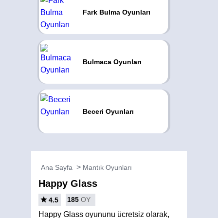
Fark Bulma Oyunları
Bulmaca Oyunları
Beceri Oyunları
Ana Sayfa
Mantık Oyunları
Happy Glass
185
OY
4.5
Happy Glass oyununu ücretsiz olarak,