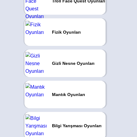
Troll Face Quest Oyunları
Fizik Oyunları
Gizli Nesne Oyunları
Mantık Oyunları
Bilgi Yarışması Oyunları