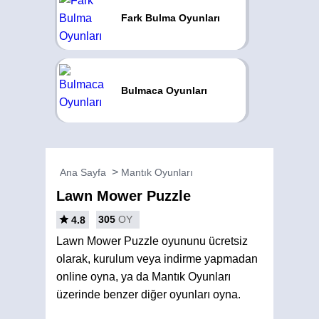
Fark Bulma Oyunları
Bulmaca Oyunları
Ana Sayfa
Mantık Oyunları
Lawn Mower Puzzle
305
OY
4.8
Lawn Mower Puzzle oyununu ücretsiz
olarak, kurulum veya indirme yapmadan
online oyna, ya da Mantık Oyunları
üzerinde benzer diğer oyunları oyna.