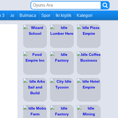
h 3
.io
Bulmaca
Spor
Iki kişilik
Kategori