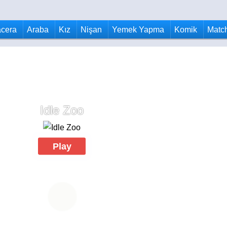
cera
Araba
Kız
Nişan
Yemek Yapma
Komik
Matc
Idle Zoo
Play