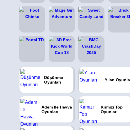
Düşünme
Yılan Oyunla
Oyunları
Adem İle Havva
Kırmızı Top
Oyunları
Oyunları