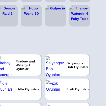
Fireboy and
Salyangoz
Watergirl
Bob Oyunları
Oyunları
Idle Oyunları
Fizik Oyunları