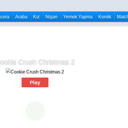
cera
Araba
Kız
Nişan
Yemek Yapma
Komik
Matc
ookie Crush Christmas 2
Play