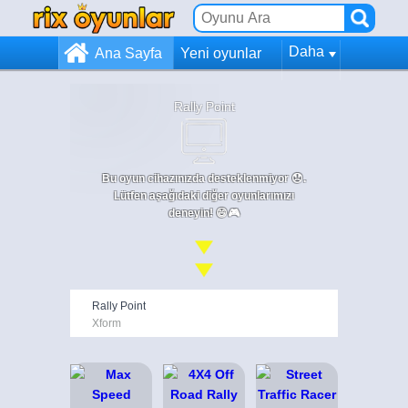
Daha
Ana Sayfa
Yeni oyunlar
Rally Point
Bu oyun cihazınızda desteklenmiyor 😞.
Lütfen aşağıdaki diğer oyunlarımızı
deneyin! 😄🎮
Rally Point
Xform