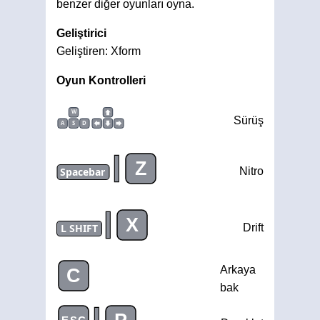
benzer diğer oyunları oyna.
Geliştirici
Geliştiren: Xform
Oyun Kontrolleri
W
Sürüş
A
S
D
|
Z
Spacebar
Nitro
|
X
L SHIFT
Drift
Arkaya
C
bak
|