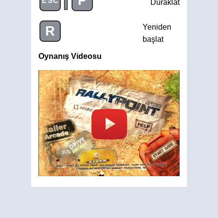
P
ESC
Duraklat
Yeniden
R
başlat
Oynanış Videosu