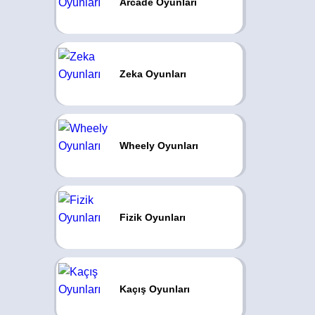
Arcade Oyunları
Zeka Oyunları
Wheely Oyunları
Fizik Oyunları
Kaçış Oyunları