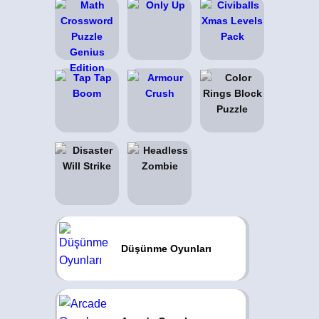
Düşünme Oyunları