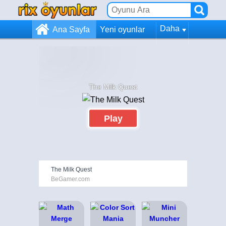
Daha
Ana Sayfa
Yeni oyunlar
The Milk Quest
Play
The Milk Quest
BeGamer.com