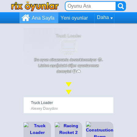
Daha
Ana Sayfa
Yeni oyunlar
Truck Loader
Bu oyun cihazınızda desteklenmiyor 😞.
Lütfen aşağıdaki diğer oyunlarımızı
deneyin! 😄🎮
Truck Loader
Alexey Davydov