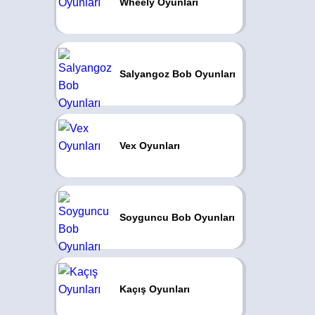
Wheely Oyunları
Salyangoz Bob Oyunları
Vex Oyunları
Soyguncu Bob Oyunları
Kaçış Oyunları