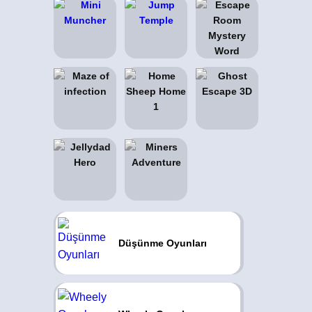
Düşünme Oyunları