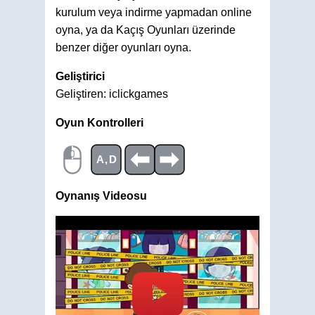
kurulum veya indirme yapmadan online
oyna, ya da Kaçış Oyunları üzerinde
benzer diğer oyunları oyna.
Geliştirici
Geliştiren: iclickgames
Oyun Kontrolleri
A,D
Oynanış Videosu