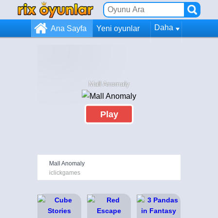
Daha
Ana Sayfa
Yeni oyunlar
Mall Anomaly
Play
Mall Anomaly
iclickgames