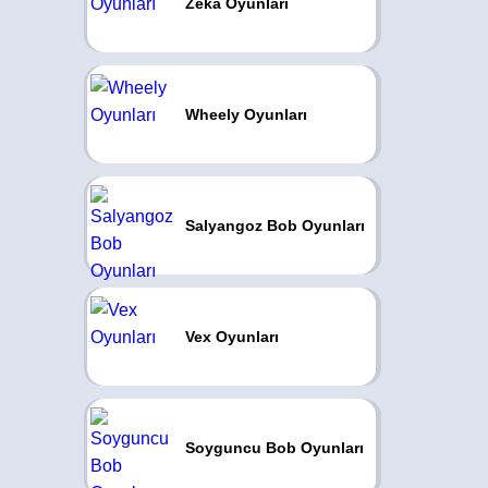
Zeka Oyunları
Wheely Oyunları
Salyangoz Bob Oyunları
Vex Oyunları
Soyguncu Bob Oyunları