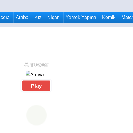
cera
Araba
Kız
Nişan
Yemek Yapma
Komik
Matc
Arrower
Play