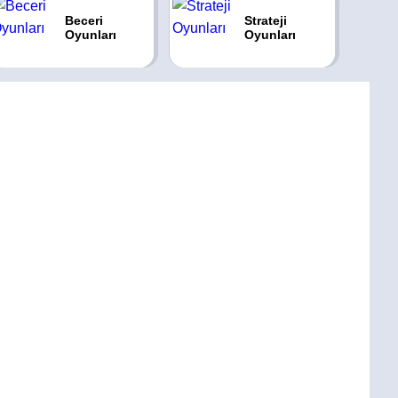
Beceri
Strateji
Oyunları
Oyunları