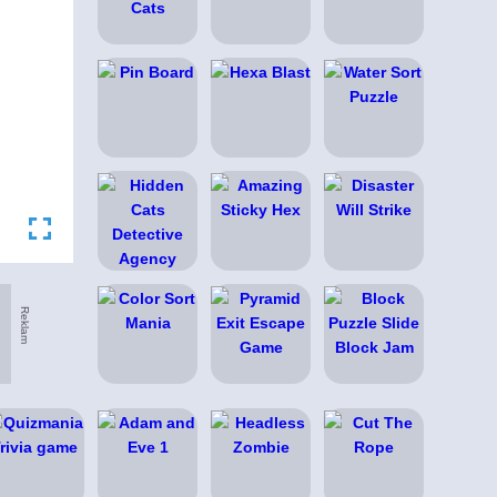
Reklam