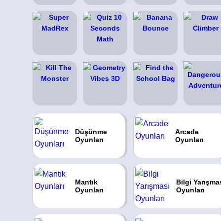
Düşünme
Arcade
Oyunları
Oyunları
Mantık
Bilgi Yarışma
Oyunları
Oyunları