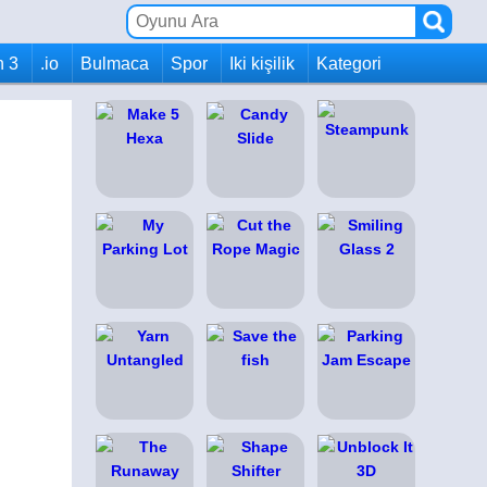
h 3
.io
Bulmaca
Spor
Iki kişilik
Kategori