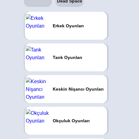
Erkek Oyunları
Tank Oyunları
Keskin Nişancı Oyunları
Okçuluk Oyunları