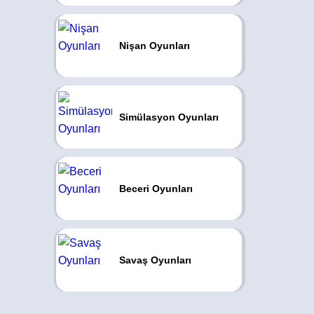
Nişan Oyunları
Simülasyon Oyunları
Beceri Oyunları
Savaş Oyunları