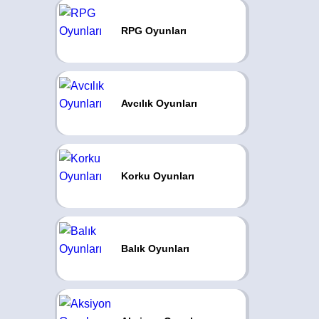
RPG Oyunları
Avcılık Oyunları
Korku Oyunları
Balık Oyunları