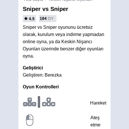
Sniper vs Sniper
184
OY
4.5
Sniper vs Sniper oyununu ücretsiz
olarak, kurulum veya indirme yapmadan
online oyna, ya da Keskin Nişancı
Oyunları üzerinde benzer diğer oyunları
oyna.
Geliştirici
Geliştiren: Berezka
Oyun Kontrolleri
|
W
Hareket
A
S
D
Ateş
etme