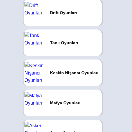
Drift Oyunları
Tank Oyunları
Keskin Nişancı Oyunları
Mafya Oyunları