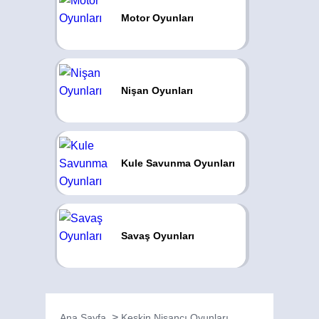
Motor Oyunları
Nişan Oyunları
Kule Savunma Oyunları
Savaş Oyunları
Ana Sayfa
Keskin Nişancı Oyunları