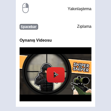
Yakınlaştırma
Spacebar
Zıplama
Oynanış Videosu