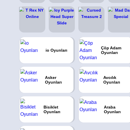
Çöp Adam
io Oyunları
Oyunları
Asker
Avcılık
Oyunları
Oyunları
Bisiklet
Araba
Oyunları
Oyunları