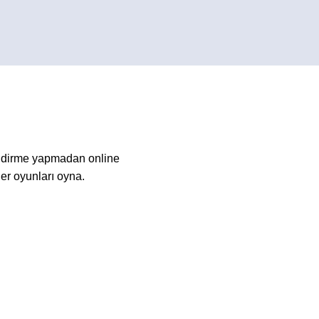
indirme yapmadan online
er oyunları oyna.