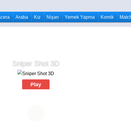
cera
Araba
Kız
Nişan
Yemek Yapma
Komik
Matc
Sniper Shot 3D
Play