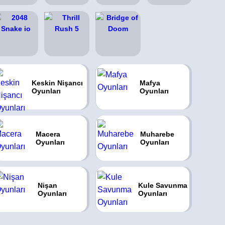
Keskin Nişancı
Mafya
Oyunları
Oyunları
Macera
Muharebe
Oyunları
Oyunları
Nişan
Kule Savunma
Oyunları
Oyunları