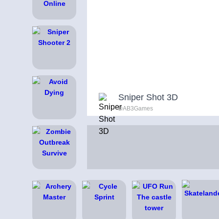
Sniper Shot 3D
DAB3Games