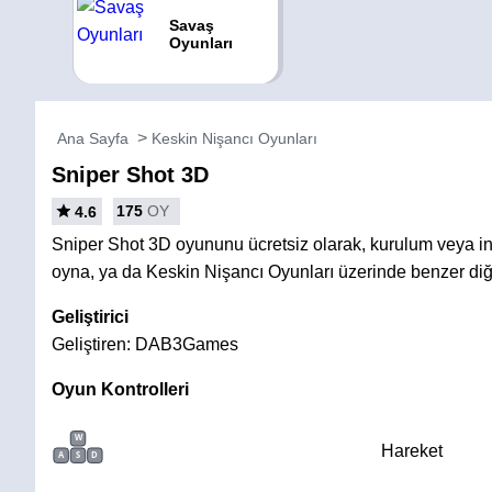
Savaş
Oyunları
Ana Sayfa
Keskin Nişancı Oyunları
Sniper Shot 3D
175
OY
4.6
Sniper Shot 3D oyununu ücretsiz olarak, kurulum veya 
oyna, ya da Keskin Nişancı Oyunları üzerinde benzer diğ
Geliştirici
Geliştiren: DAB3Games
Oyun Kontrolleri
W
Hareket
A
S
D