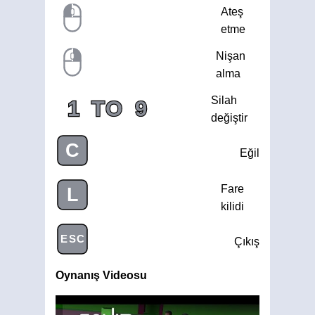
Ateş
etme
Nişan
alma
Silah
1
TO
9
değiştir
C
Eğil
Fare
L
kilidi
ESC
Çıkış
Oynanış Videosu