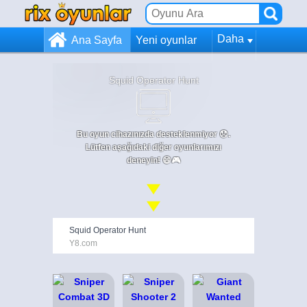
Daha
Ana Sayfa
Yeni oyunlar
Squid Operator Hunt
Bu oyun cihazınızda desteklenmiyor 😞.
Lütfen aşağıdaki diğer oyunlarımızı
deneyin! 😄🎮
Squid Operator Hunt
Y8.com