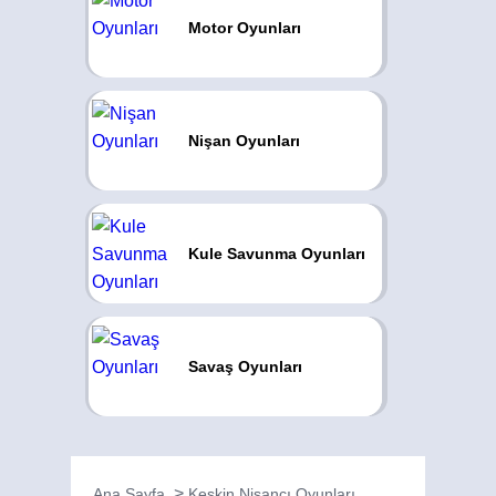
Motor Oyunları
Nişan Oyunları
Kule Savunma Oyunları
Savaş Oyunları
Ana Sayfa
Keskin Nişancı Oyunları