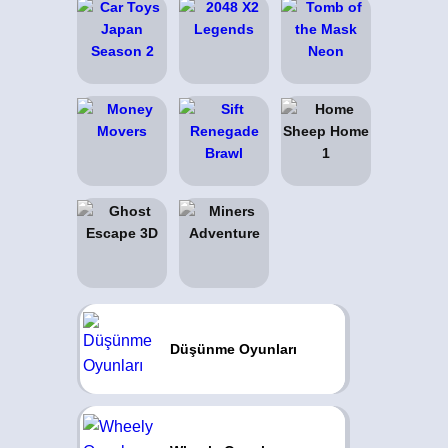
Düşünme Oyunları