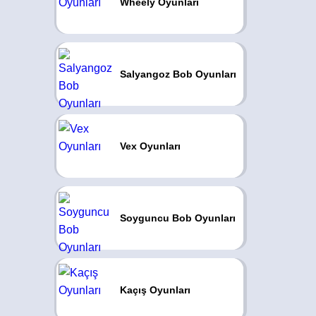
Wheely Oyunları
Salyangoz Bob Oyunları
Vex Oyunları
Soyguncu Bob Oyunları
Kaçış Oyunları