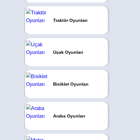
Traktör Oyunları
Uçak Oyunları
Bisiklet Oyunları
Araba Oyunları