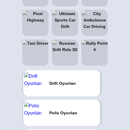
Drift Oyunları
Polis Oyunları