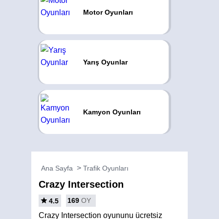
Motor Oyunları
Yarış Oyunlar
Kamyon Oyunları
Ana Sayfa
Trafik Oyunları
Crazy Intersection
169
OY
4.5
Crazy Intersection oyununu ücretsiz