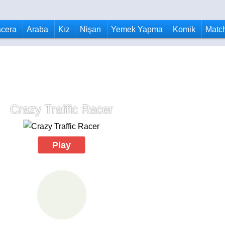
cera
Araba
Kız
Nişan
Yemek Yapma
Komik
Matc
Crazy Traffic Racer
Play