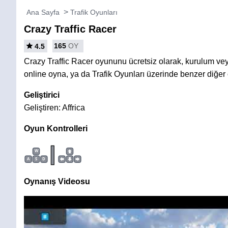
Ana Sayfa
Trafik Oyunları
Crazy Traffic Racer
165
OY
4.5
Crazy Traffic Racer oyununu ücretsiz olarak, kurulum v
online oyna, ya da Trafik Oyunları üzerinde benzer diğer
Geliştirici
Geliştiren: Affrica
Oyun Kontrolleri
|
W
A
S
D
Oynanış Videosu