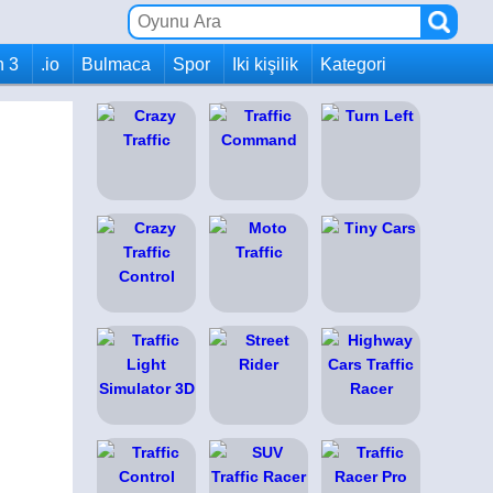
h 3
.io
Bulmaca
Spor
Iki kişilik
Kategori