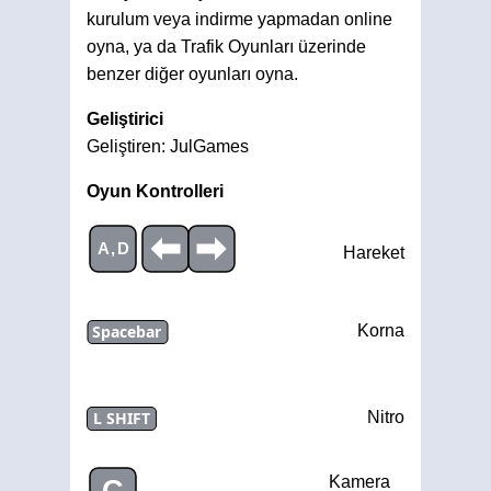
kurulum veya indirme yapmadan online
oyna, ya da Trafik Oyunları üzerinde
benzer diğer oyunları oyna.
Geliştirici
Geliştiren: JulGames
Oyun Kontrolleri
A,D
Hareket
Spacebar
Korna
L SHIFT
Nitro
Kamera
C