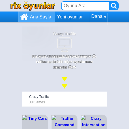
Daha
Ana Sayfa
Yeni oyunlar
Crazy Traffic
Bu oyun cihazınızda desteklenmiyor 😞.
Lütfen aşağıdaki diğer oyunlarımızı
deneyin! 😄🎮
Crazy Traffic
JulGames