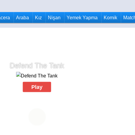
cera
Araba
Kız
Nişan
Yemek Yapma
Komik
Matc
Defend The Tank
Play