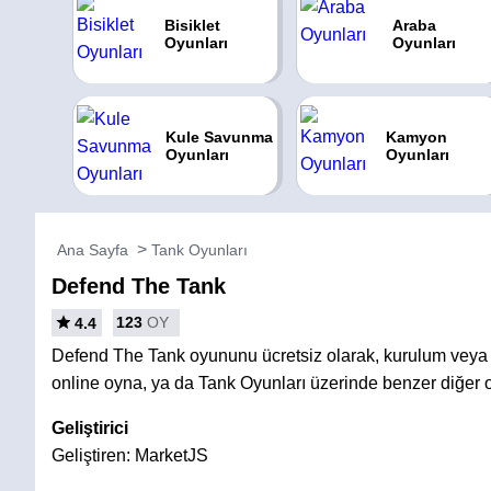
Bisiklet
Araba
Oyunları
Oyunları
Kule Savunma
Kamyon
Oyunları
Oyunları
Ana Sayfa
Tank Oyunları
Defend The Tank
123
OY
4.4
Defend The Tank oyununu ücretsiz olarak, kurulum vey
online oyna, ya da Tank Oyunları üzerinde benzer diğer 
Geliştirici
Geliştiren: MarketJS