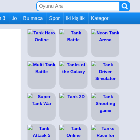
h 3
.io
Bulmaca
Spor
Iki kişilik
Kategori