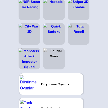
Düşünme Oyunları