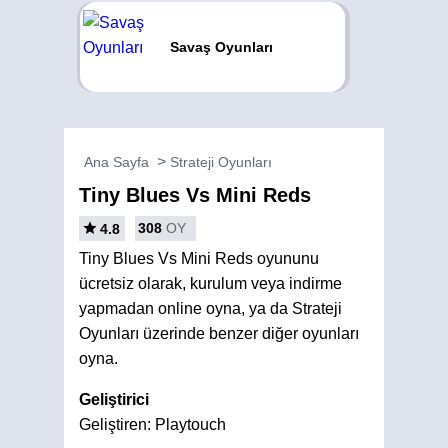
Savaş Oyunları
Ana Sayfa
Strateji Oyunları
Tiny Blues Vs Mini Reds
308
OY
4.8
Tiny Blues Vs Mini Reds oyununu
ücretsiz olarak, kurulum veya indirme
yapmadan online oyna, ya da Strateji
Oyunları üzerinde benzer diğer oyunları
oyna.
Geliştirici
Geliştiren: Playtouch