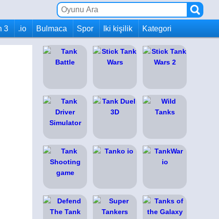
h 3
.io
Bulmaca
Spor
Iki kişilik
Kategori