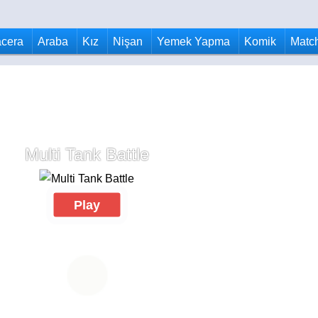
cera
Araba
Kız
Nişan
Yemek Yapma
Komik
Matc
Multi Tank Battle
Play