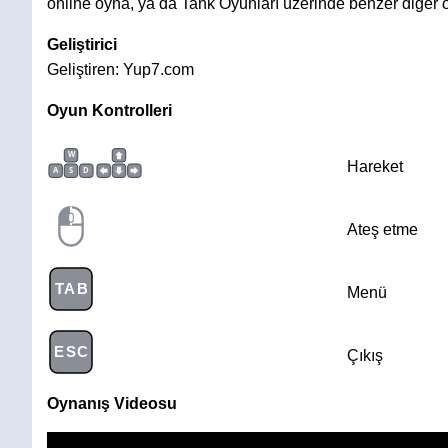
online oyna, ya da Tank Oyunları üzerinde benzer diğer 
Geliştirici
Geliştiren: Yup7.com
Oyun Kontrolleri
W
Hareket
A
S
D
Ateş etme
TAB
Menü
ESC
Çıkış
Oynanış Videosu