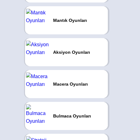
Mantık Oyunları
Aksiyon Oyunları
Macera Oyunları
Bulmaca Oyunları