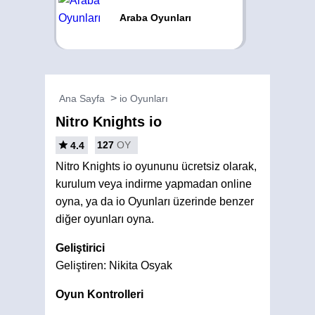
Araba Oyunları
Ana Sayfa
io Oyunları
Nitro Knights io
127
OY
4.4
Nitro Knights io oyununu ücretsiz olarak,
kurulum veya indirme yapmadan online
oyna, ya da io Oyunları üzerinde benzer
diğer oyunları oyna.
Geliştirici
Geliştiren: Nikita Osyak
Oyun Kontrolleri