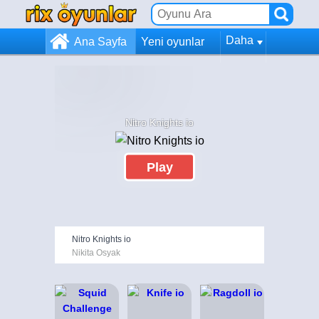
Daha
Ana Sayfa
Yeni oyunlar
Nitro Knights io
Play
Nitro Knights io
Nikita Osyak