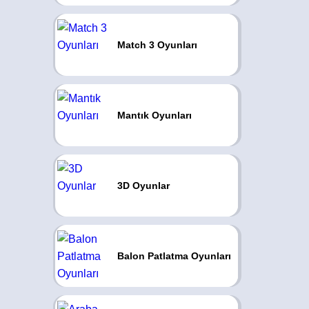
Match 3 Oyunları
Mantık Oyunları
3D Oyunlar
Balon Patlatma Oyunları