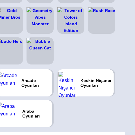
Arcade
Keskin Nişancı
Oyunları
Oyunları
Araba
Oyunları