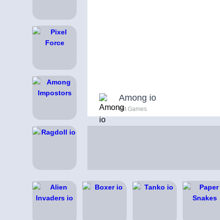
Among io
Hit Games