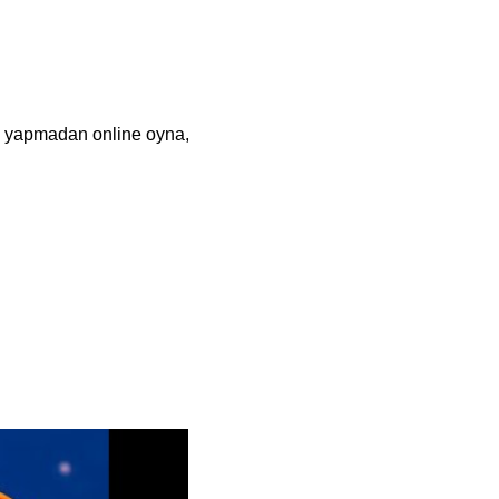
e yapmadan online oyna,