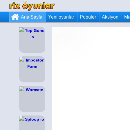
Ana Sayfa
Yeni oyunlar
Popüler
Aksiyon
Ma