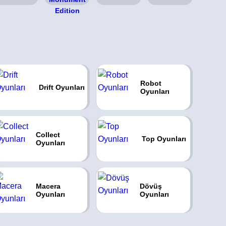
Robot
Drift Oyunları
Oyunları
Collect
Top Oyunları
Oyunları
Macera
Dövüş
Oyunları
Oyunları