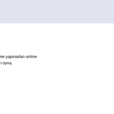
irme yapmadan online
ı oyna.