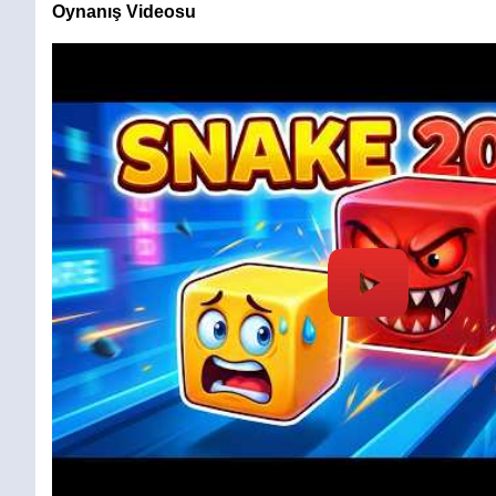
Oynanış Videosu