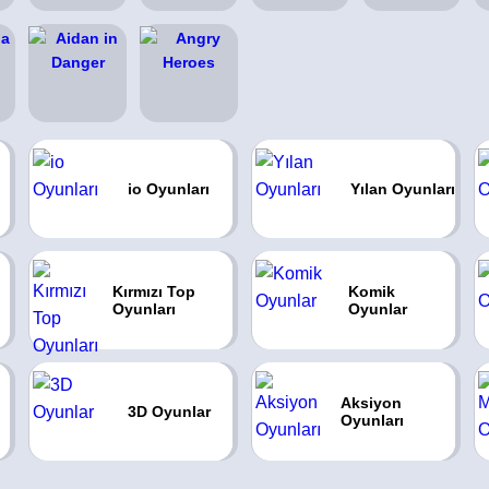
io Oyunları
Yılan Oyunları
Kırmızı Top
Komik
Oyunları
Oyunlar
Aksiyon
3D Oyunlar
Oyunları