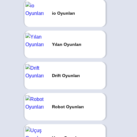
io Oyunları
Yılan Oyunları
Drift Oyunları
Robot Oyunları