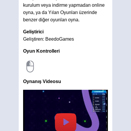
kurulum veya indirme yapmadan online
oyna, ya da Yılan Oyunları üzerinde
benzer diğer oyunları oyna.
Geliştirici
Geliştiren: BeedoGames
Oyun Kontrolleri
Oynanış Videosu