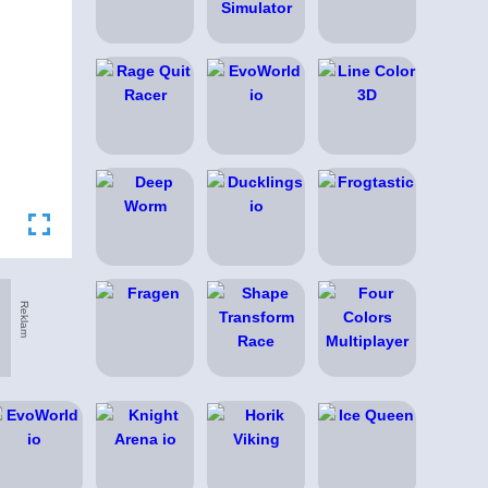
Reklam