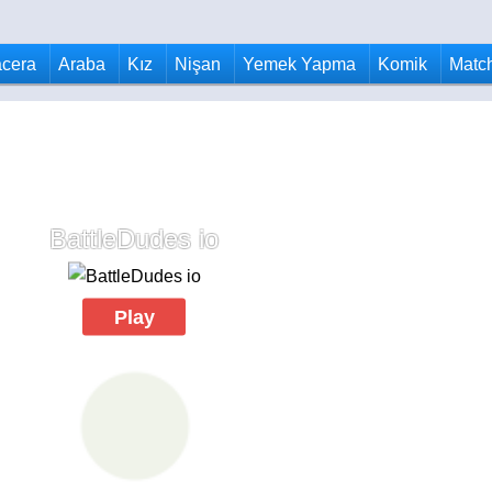
cera
Araba
Kız
Nişan
Yemek Yapma
Komik
Matc
BattleDudes io
Play