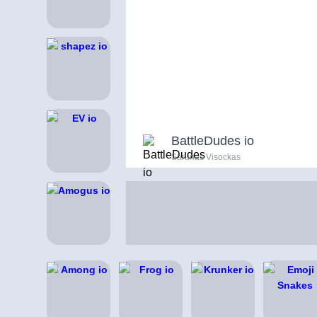
BattleDudes io
Sarunas Visockas