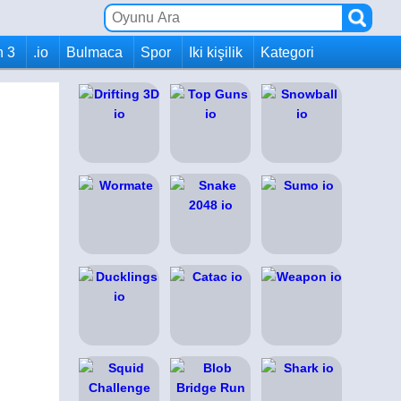
h 3
.io
Bulmaca
Spor
Iki kişilik
Kategori