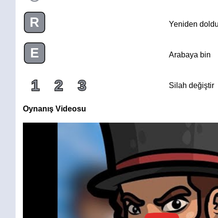
R
Yeniden doldu
E
Arabaya bin
1
2
3
Silah değiştir
Oynanış Videosu