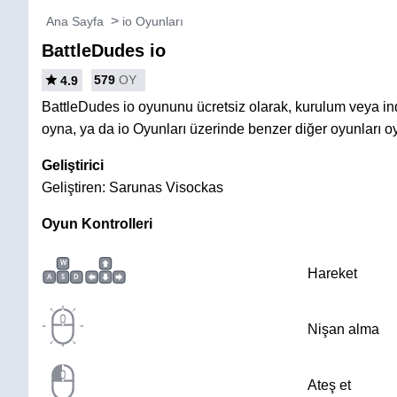
Ana Sayfa
io Oyunları
BattleDudes io
579
OY
4.9
BattleDudes io oyununu ücretsiz olarak, kurulum veya 
oyna, ya da io Oyunları üzerinde benzer diğer oyunları o
Geliştirici
Geliştiren: Sarunas Visockas
Oyun Kontrolleri
W
Hareket
A
S
D
Nişan alma
Ateş et