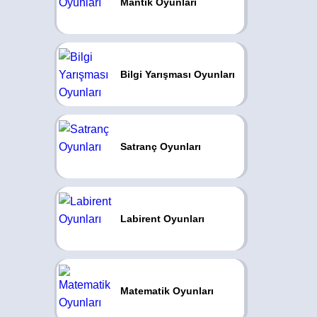
Mantık Oyunları
Bilgi Yarışması Oyunları
Satranç Oyunları
Labirent Oyunları
Matematik Oyunları