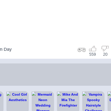
rm Day
559
20