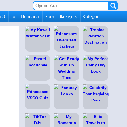
h 3
.io
Bulmaca
Spor
Iki kişilik
Kategori