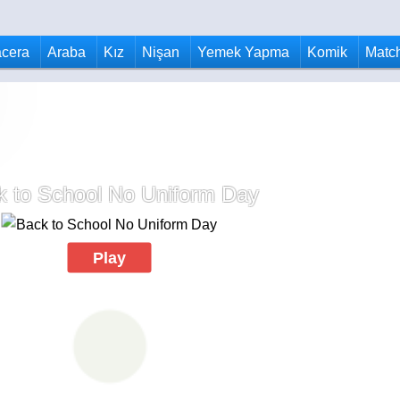
cera
Araba
Kız
Nişan
Yemek Yapma
Komik
Matc
k to School No Uniform Day
Play