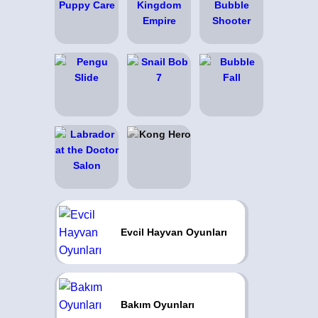
Evcil Hayvan Oyunları
Bakım Oyunları