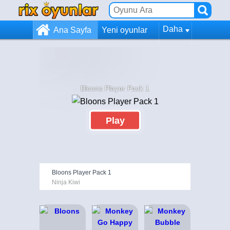
Daha
Ana Sayfa
Yeni oyunlar
Bloons Player Pack 1
Play
Bloons Player Pack 1
Ninja Kiwi