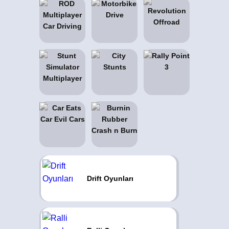
Drift Oyunları