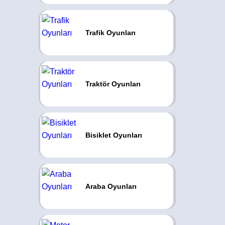
Trafik Oyunları
Traktör Oyunları
Bisiklet Oyunları
Araba Oyunları