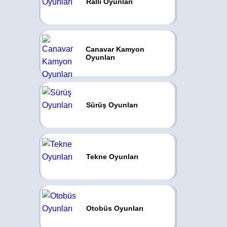
Ralli Oyunları
Canavar Kamyon
Oyunları
Sürüş Oyunları
Tekne Oyunları
Otobüs Oyunları