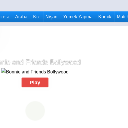
cera
Araba
Kız
Nişan
Yemek Yapma
Komik
Matc
nie and Friends Bollywood
Play