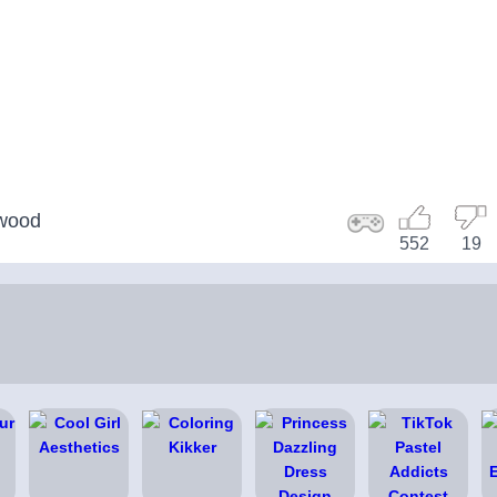
ywood
552
19