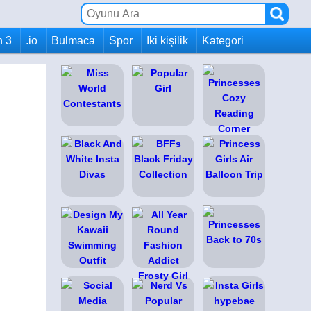
h 3
.io
Bulmaca
Spor
Iki kişilik
Kategori